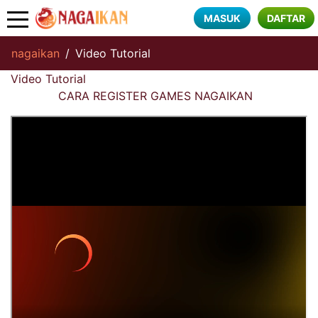
MASUK
DAFTAR
nagaikan
Video Tutorial
Video Tutorial
CARA REGISTER GAMES NAGAIKAN