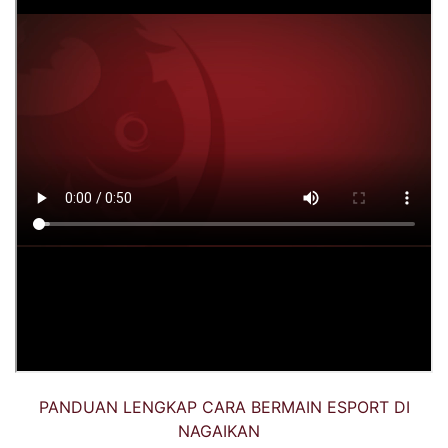
PANDUAN LENGKAP CARA BERMAIN ESPORT DI
NAGAIKAN