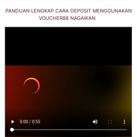
PANDUAN LENGKAP CARA DEPOSIT MENGGUNAKAN
VOUCHER88 NAGAIKAN