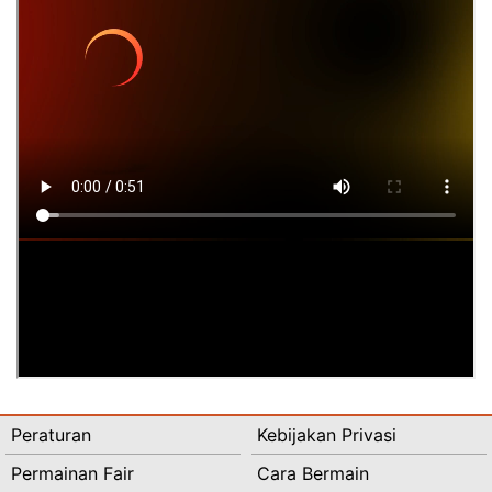
Peraturan
Kebijakan Privasi
Permainan Fair
Cara Bermain