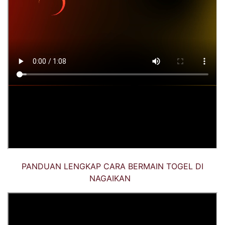
PANDUAN LENGKAP CARA BERMAIN TOGEL DI
NAGAIKAN