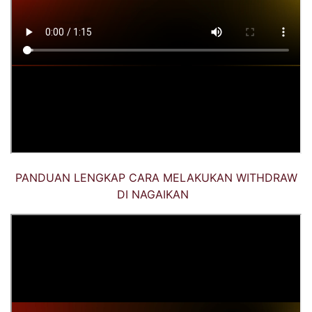
PANDUAN LENGKAP CARA MELAKUKAN WITHDRAW
DI NAGAIKAN