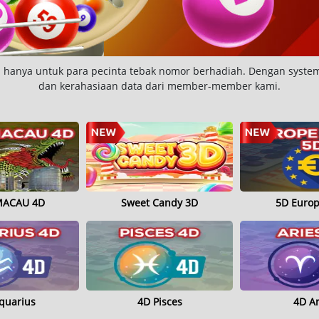
 hanya untuk para pecinta tebak nomor berhadiah. Dengan system
dan kerahasiaan data dari member-member kami.
ACAU 4D
Sweet Candy 3D
5D Europ
quarius
4D Pisces
4D Ar