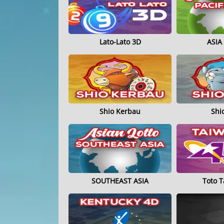
Lato-Lato 3D
ASIA
Shio Kerbau
Shi
SOUTHEAST ASIA
Toto 