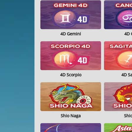
4D Gemini
4D 
4D Scorpio
4D Sa
Shio Naga
Shi