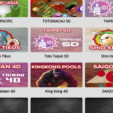
 PACIFIC
TOTOMACAU 5D
TAIPE
o Tikus
Toto Taipei 5D
Shio Ke
Taiwan 4D
King Kong 4D
SAIG