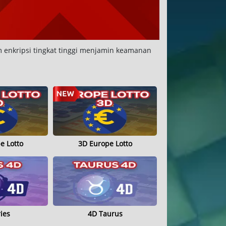
 enkripsi tingkat tinggi menjamin keamanan
e Lotto
3D Europe Lotto
ies
4D Taurus