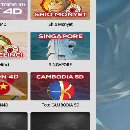
I4D
Shio Monyet
linci
SINGAPORE
ON4D
Toto CAMBODIA 5D