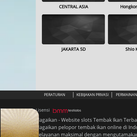
CENTRAL ASIA
Hongkon
JAKARTA 5D
Shio
PERATURAN
KEBIJAKAN PRIVASI
PERMAINAN 
Lisensi
Nagaikan - Website slots Tembak Ikan Terba
Nagaikan pelopor tembak ikan online di I
pelayanan maksimal dengan mengutamak