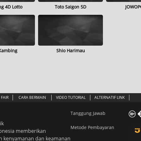
g 4D Lotto
Toto Saigon 5D
JOWOP
 Kambing
Shio Harimau
FAIR
CARA BERMAIN
VIDEO TUTORIAL
ALTERNATIF LINK
Tanggung Jawab
ik
Metode Pembayaran
ndonesia memberikan
an kenyamanan dan keamanan