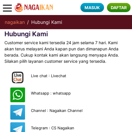
MASUK
DAFTAR
nagaikan
Hubungi Kami
Hubungi Kami
Customer service kami tersedia 24 jam selama 7 hari. Kami
akan terus melayani Anda kapan pun dan dimanapun Anda
berada. Cukup kontak kami akan langsung menyapa Anda.
Silakan pilih layanan customer service yang tersedia.
Live chat : Livechat
Whatsapp : whatsapp
Channel : Nagaikan Channel
Telegram : CS Nagaikan